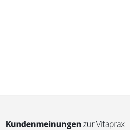
Jahre Vitaprax
1000+
Zufriedene Kunden
100%
Für Sie da
Kundenmeinungen
zur Vitaprax